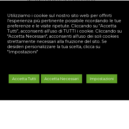
per creare magici progetti.
Utilizziamo i cookie sul nostro sito web per offrirti
l’esperienza più pertinente possibile ricordando le tue
Ad oggi è un artista a 360 gradi
preferenze e le visite ripetute. Cliccando su “Accetta
ed oltre a questo è docente di
Tutti”, acconsenti all’uso di TUTTI i cookie. Cliccando su
"Accetta Necessari", acconsenti all'uso dei soli cookies
Fashion Design, Branding e
strettamente necessari alla fruizione del sito. Se
Comunicazione in diverse
desideri personalizzare la tua scelta, clicca su
"Impostazioni"
Accademie del nord Italia.
Nel 2023 Federica fonda
InWoonder.STUDIO, studio di
Accetta Tutti
Accetta Necessari
Impostazioni
produzione media e creativo
con sede a Milano, dove artisti
ed aspiranti creativi, possono
incontrarsi per creare,
trovando strumenti, corsi e
professionisti per